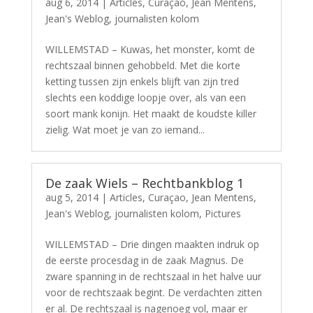
aug 6, 2014
|
Articles
,
Curaçao
,
Jean Mentens
,
Jean's Weblog
,
journalisten kolom
WILLEMSTAD – Kuwas, het monster, komt de
rechtszaal binnen gehobbeld. Met die korte
ketting tussen zijn enkels blijft van zijn tred
slechts een koddige loopje over, als van een
soort mank konijn. Het maakt de koudste killer
zielig. Wat moet je van zo iemand...
De zaak Wiels – Rechtbankblog 1
aug 5, 2014
|
Articles
,
Curaçao
,
Jean Mentens
,
Jean's Weblog
,
journalisten kolom
,
Pictures
WILLEMSTAD – Drie dingen maakten indruk op
de eerste procesdag in de zaak Magnus. De
zware spanning in de rechtszaal in het halve uur
voor de rechtszaak begint. De verdachten zitten
er al. De rechtszaal is nagenoeg vol, maar er