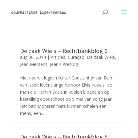
De zaak Wiels – Rechtbankblog 6
aug 30, 2014
|
Articles
,
Curaçao
,
De zaak Wiels
,
Jean Mentens
,
Jean's Weblog
Met nadruk legde rechter Constantijn van Dam
van Isselt levenslange op voor Elvis Kuwas, de
man die Helmin Wiels in koelen bloede en op
bestelling doodschoot op 5 mei van vorig jaar.
Het had ‘Monster’ niets kunnen schelen een
mens, een...
De zaak Wiels – Rechtbankblog 5